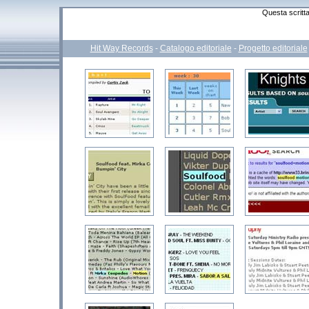
Questa scritta
Hit Way Records
-
Catalogo editoriale
-
Progetto editoriale